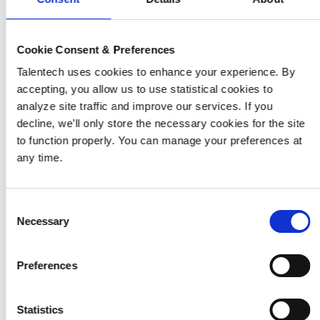
2. Kvittering og screening
Cookie Consent & Preferences
Talentech uses cookies to enhance your experience. By
Du modtager en kvittering for din ansøgning.
accepting, you allow us to use statistical cookies to
Når ansøgningsfristen er udløbet, gennemgår
analyze site traffic and improve our services. If you
ansættelsesudvalget din ansøgning.
decline, we’ll only store the necessary cookies for the site
to function properly. You can manage your preferences at
any time.
Consent
Necessary
Selection
3. Samtale
Preferences
Hvis din profil matcher jobbet, inviterer vi dig til
samtale, hvor vi lærer hinanden bedre at kende og
taler om jobbet, forventninger og muligheder.
Statistics