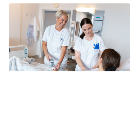
Bliv vikar
I Region Nordjylland benytter vi kun egne
sundhedsfaglige vikarer. Det vil sige, at du skal
tilknyttes "Vikarservice". Vi har mange faggrupper
tilknyttet, bl.a. læge, sygeplejerske, sosu, pædagog,