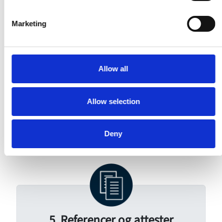
Du får besked, hvis du ikke går videre i processen.
Marketing
Allow all
4. Valg af kandidat
Allow selection
Hvis du er den rette kandidat, kontakter vi dig
direkte med tilbud om ansættelse.
Deny
Øvrige samtalekandidater får besked.
5. Referencer og attester