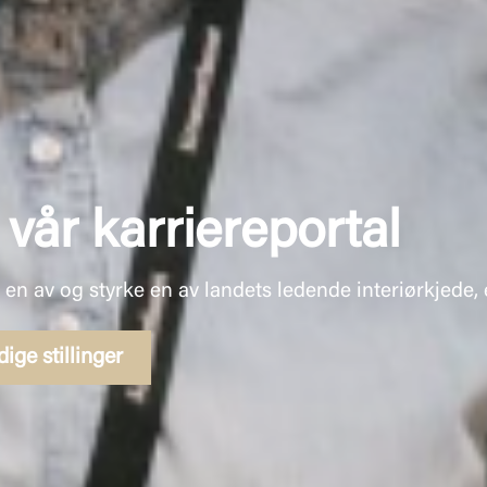
vår karriereportal
av en av og styrke en av landets ledende interiørkjede,
dige stillinger