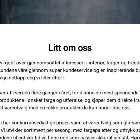
Litt om oss
 godt over gjennomsnittet interessert i interiør, farger og trende
t kundene våre gjennom super kundeservice og en inspirerende bu
skje nettopp deg vi leter etter!
ser ut i verden flere ganger i året, for å finne de mest spennende
r produktene i ønsket farge og utførelse, og kjøper dem direkte fr
ikt vareutvalg med en rekke produkter du kun finner hos oss.
vi har konkurransedyktige priser, samt et vareutvalg som glir søm
 Vi utvikler sortiment per sesong, med fargepaletter og uttrykk 
dene til enhver tid vil finne noe som passer akkurat sin stil. Hør