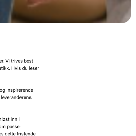
r. Vi trives best
tikk. Hvis du leser
 og inspirerende
a leverandørene.
løst inn i
som passer
es dette fristende