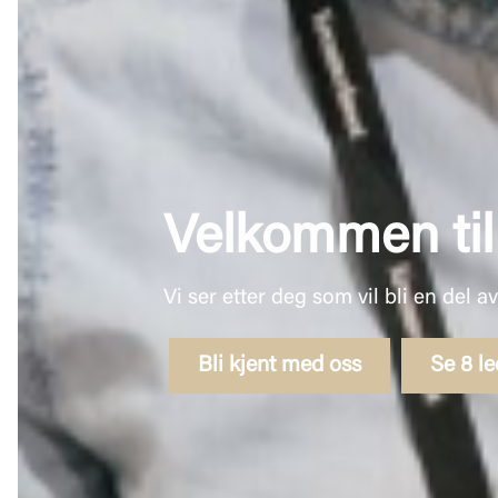
Velkommen til 
Vi ser etter deg som vil bli en del 
Bli kjent med oss
Se 8 le